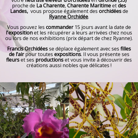
votre
fleuriste éleveur d’orchidées
en
Gironde (33)
proche de
La Charente
,
Charente Maritime
et
des
Landes,
vous propose également des
orchidées
de
Ryanne Orchidée
.
Vous pouvez les
commander
15 jours avant la date de
l'exposition
et les récupérer a leurs arrivées chez nous
ou lors de nos exhibitions (prix départ de chez Ryanne).
Francis Orchidées
se déplace également avec ses
filles
de l’air
pour toutes
expositions
. Il vous présente ses
fleurs
et ses
productions
et vous invite à découvrir des
créations aussi nobles que délicates !