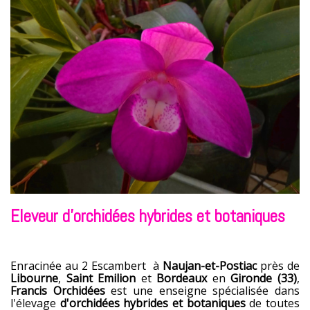
Eleveur d'orchidées hybrides et botaniques
Enracinée au 2 Escambert à
Naujan-et-Postiac
près de
Libourne
,
Saint Emilion
et
Bordeaux
en
Gironde (33)
,
Francis Orchidées
est une enseigne spécialisée dans
l'élevage
d'orchidées hybrides et botaniques
de toutes