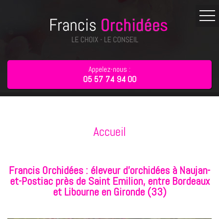
Appelez-nous :
05 57 74 94 00
Accueil
Francis Orchidées : éleveur d'orchidées à Naujan-
et-Postiac près de Saint Emilion, entre Bordeaux
et Libourne en Gironde (33)