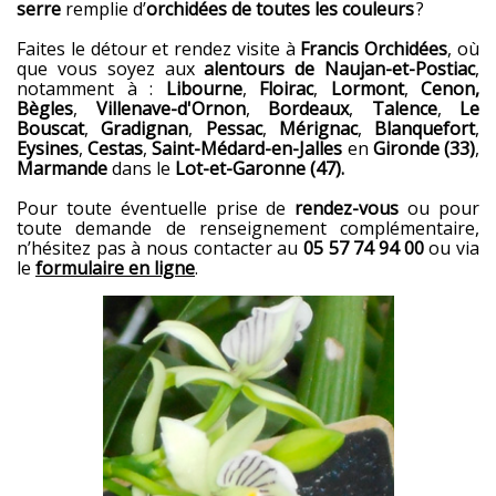
serre
remplie d’
orchidées de toutes les couleurs
?
Faites le détour et rendez visite à
Francis Orchidées
, où
que vous soyez aux
alentours de Naujan-et-Postiac
,
notamment à :
Libourne
,
Floirac
,
Lormont
,
Cenon,
Bègles
,
Villenave-d'Ornon
,
Bordeaux
,
Talence
,
Le
Bouscat
,
Gradignan
,
Pessac
,
Mérignac
,
Blanquefort
,
Eysines
,
Cestas
,
Saint-Médard-en-Jalles
en
Gironde (33)
,
Marmande
dans le
Lot-et-Garonne (47).
Pour toute éventuelle prise de
rendez-vous
ou pour
toute demande de renseignement complémentaire,
n’hésitez pas à nous contacter au
05 57 74 94 00
ou via
le
formulaire en ligne
.