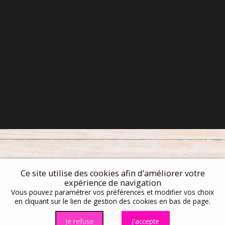
Nos coordonnées & Horaires
Ce site utilise des cookies afin d’améliorer votre
expérience de navigation
Vous pouvez paramétrer vos préférences et modifier vos choix
en cliquant sur le lien de gestion des cookies en bas de page.
Francis Orchidées
2 Lieu-dit Escambert
Je refuse
J'accepte